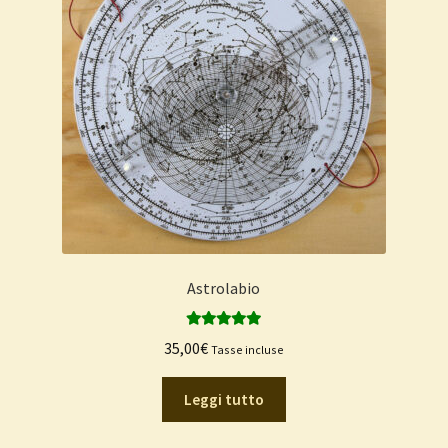
Astrolabio
Valutato
5.00
35,00
€
Tasse incluse
su 5
Leggi tutto