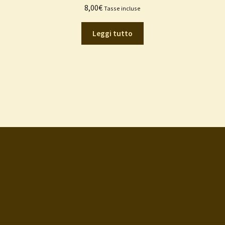
Valutato
5.00
8,00
€
Tasse incluse
su 5
Leggi tutto