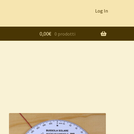
Log In
0,00
€
0 prodotti