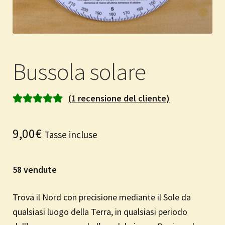
Bussola solare
(
1
recensione del cliente)
Valutato
1
5.00
su 5 su base
9,00
€
Tasse incluse
di
recensioni
58 vendute
Trova il Nord con precisione mediante il Sole
da
qualsiasi luogo della Terra, in qualsiasi periodo