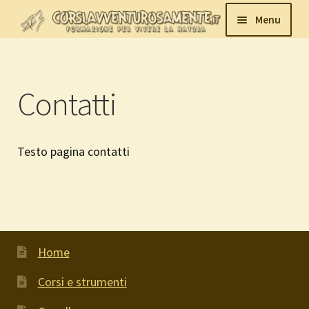
Vai
Vai
Menu
alla
al
navigazione
contenuto
Log In
Corsi e strumenti
Contatti
Carrello
Avventurosamente.it
Testo pagina contatti
Home
Corsi e strumenti